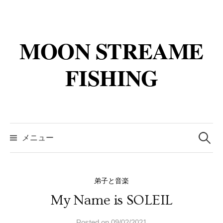
コ
ン
テ
MOON STREAME
ン
ツ
FISHING
へ
ス
キ
ッ
検
プ
索:
メニュー
弟子と音楽
My Name is SOLEIL
Posted
on
09/02/2021