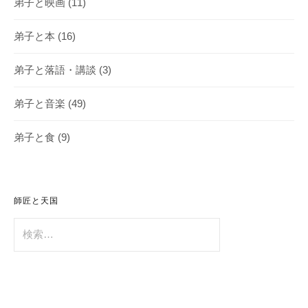
弟子と映画
(11)
弟子と本
(16)
弟子と落語・講談
(3)
弟子と音楽
(49)
弟子と食
(9)
師匠と天国
検
索: