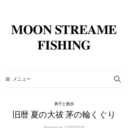
コ
ン
テ
MOON STREAME
ン
ツ
FISHING
へ
ス
キ
ッ
検
プ
索:
メニュー
弟子と散歩
旧暦 夏の大祓 茅の輪くぐり
Posted
on
17/07/2023